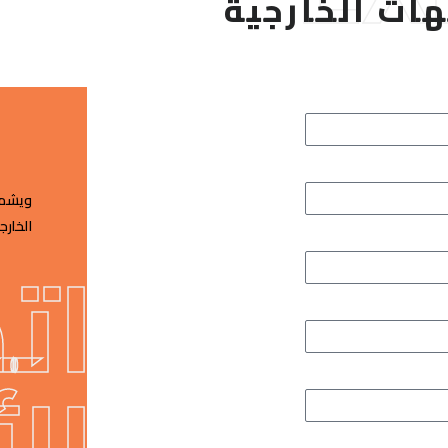
هات الخارجية
ويشمل
الخارج
ات