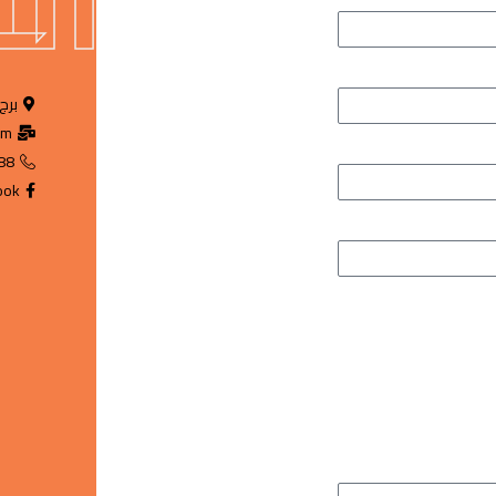
ال
برج 
om
88
ook