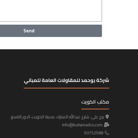
Send
شركة بوحمد للمقاولات العامة للمباني
مكتب الكويت
برج علي، شارع عبدالله المبارك، مدينة الكويت، الدور التاسع
info@buhamadco.com
50752588